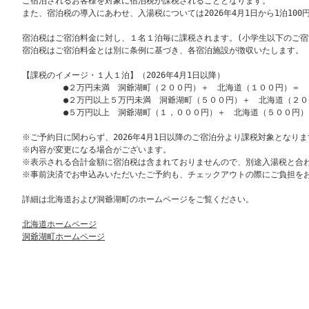
ご宿泊されるお客様を対象に宿泊税が課税されることとなります。

また、宿泊税の導入にあわせ、入湯税については2026年4月1日から1泊100
宿泊税はご宿泊料金に対し、１名１泊毎に課税されます。(小学生以下のご宿泊
宿泊税はご宿泊料金とは別に条例に基づき、各宿泊施設が徴収いたします。

【課税のイメージ・１人１泊】（2026年4月1日以降）

　　　　　●２万円未満　洞爺湖町（２００円）＋　北海道（１００円）＝　
　　　　　●２万円以上５万円未満　洞爺湖町（５００円）＋　北海道（２０
　　　　　●５万円以上　洞爺湖町（１，０００円）＋　北海道（５００円）
※ご予約日に関わらず、2026年4月1日以降のご宿泊分より課税対象となりま
※内容が変更になる場合がございます。

※表示される合計金額に宿泊税は含まれておりませんので、別途入湯税と合わ
※事前決済でお申込みいただいたご予約も、チェックアウトの際にご負担をお
詳細は北海道および洞爺湖町のホームページをご覧ください。

北海道ホームページ
洞爺湖町ホームページ