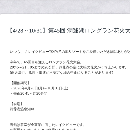
【4/28～10/31】第45回 洞爺湖ロングラン花
いつも、ザ レイクビューTOYA乃の風リゾートをご愛顧いただき誠にありが
今年で、45回目を迎えるロングラン花火大会。
20:45～21：05までの20分間、洞爺湖の空に大輪の花火がうち上がります。
(雨天決行、風向・風速が不安定な場合中止になることがあります)
【開催期間】
・2026年4月28日(月)～10月31日(土)
・毎夜20:45～約20分間
【会場】
洞爺湖温泉湖畔
当館は客室が全室湖に面したレイクビューです。